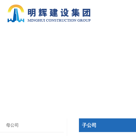
子公司
母公司