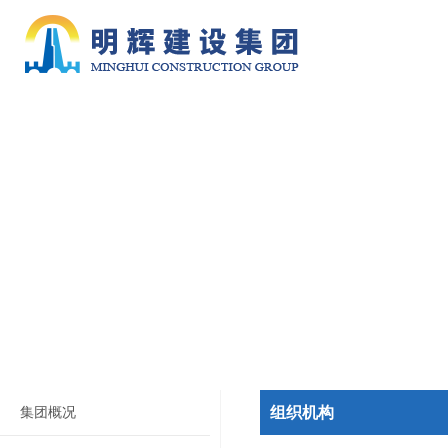
组织机构
集团概况