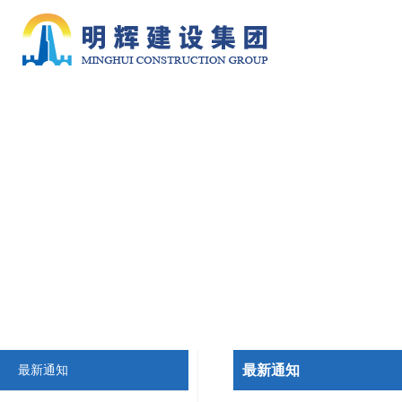
最新通知
最新通知