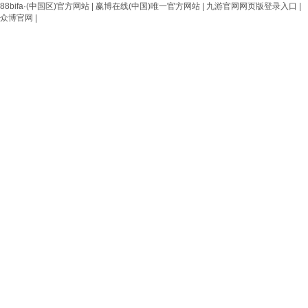
88bifa·(中国区)官方网站
|
赢博在线(中国)唯一官方网站
|
九游官网网页版登录入口
|
众博官网
|