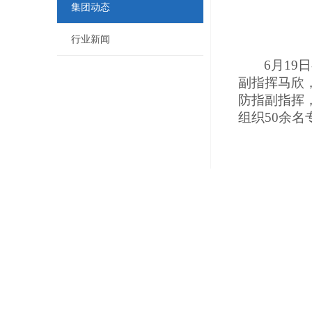
集团动态
行业新闻
6月19
副指挥马欣
防指副指挥
组织
50余