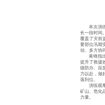
本次演
长一段时间
覆盖了灾前
要部位汛期
动、多方协
蒋锋指
提升了救援
级防办、应
力以赴，做
落到位。
演练观
矿山、危化
力量。