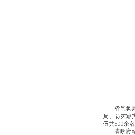
省气象
局、防灾减
伍共500余
省政府