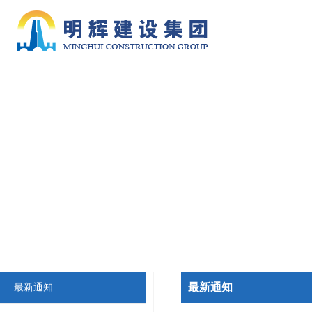
最新通知
最新通知