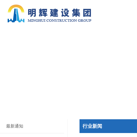
行业新闻
最新通知