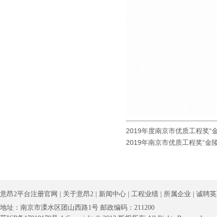
2019年度南京市优质工程奖“
2019年南京市优质工程奖“金
意昂2平台注册官网
|
关于意昂2
|
新闻中心
|
工程业绩
|
所属企业
|
诚聘英
地址：南京市溧水区团山西路1号 邮政编码：211200