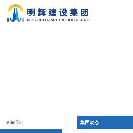
集团动态
最新通知