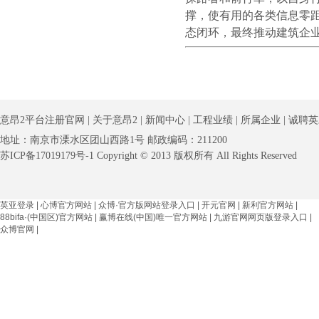
撑，使有用的各类信息零
态闭环，最终推动建筑企
意昂2平台注册官网
|
关于意昂2
|
新闻中心
|
工程业绩
|
所属企业
|
诚聘英
地址：南京市溧水区团山西路1号 邮政编码：211200
苏ICP备17019179号-1 Copyright © 2013 版权所有 All Rights Reserved
英亚登录
|
心博官方网站
|
众博·官方版网站登录入口
|
开元官网
|
新利官方网站
|
88bifa·(中国区)官方网站
|
赢博在线(中国)唯一官方网站
|
九游官网网页版登录入口
|
众博官网
|