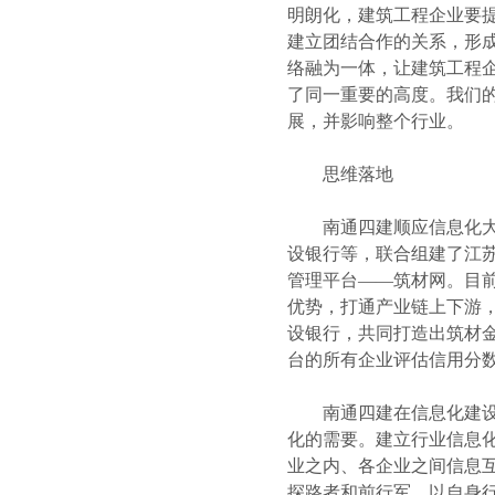
明朗化，建筑工程企业要
建立团结合作的关系，形
络融为一体，让建筑工程
了同一重要的高度。我们
展，并影响整个行业。
思维落地
南通四建顺应信息化大潮
设银行等，联合组建了江
管理平台——筑材网。目
优势，打通产业链上下游
设银行，共同打造出筑材
台的所有企业评估信用分
南通四建在信息化建设过
化的需要。建立行业信息
业之内、各企业之间信息
探路者和前行军，以自身