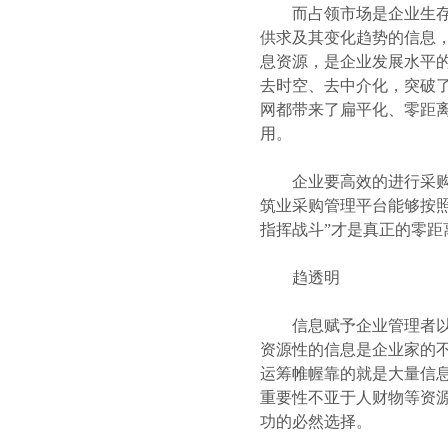
而占领市场是企业生存和
供求及其变化趋势的信息
息资源，是企业发展水平
去时空、去中介化，突破
网都带来了扁平化、零距
用。
企业要高效的进行采购管
筑业采购管理平台能够按
指挥战斗”才是真正的零距
趋透明
信息赋予企业管理者以能
资源性的信息是企业家的
运筹帷幄靠的就是大量信
重要性不亚于人财物等资
功的必然选择。