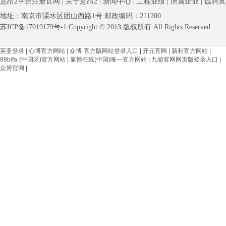
意昂2平台注册官网
|
关于意昂2
|
新闻中心
|
工程业绩
|
所属企业
|
诚聘英
地址：南京市溧水区团山西路1号 邮政编码：211200
苏ICP备17019179号-1 Copyright © 2013 版权所有 All Rights Reserved
英亚登录
|
心博官方网站
|
众博·官方版网站登录入口
|
开元官网
|
新利官方网站
|
88bifa·(中国区)官方网站
|
赢博在线(中国)唯一官方网站
|
九游官网网页版登录入口
|
众博官网
|