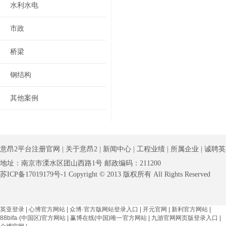
水利水电
市政
桥梁
钢结构
其他案例
意昂2平台注册官网
|
关于意昂2
|
新闻中心
|
工程业绩
|
所属企业
|
诚聘英
地址：南京市溧水区团山西路1号 邮政编码：211200
苏ICP备17019179号-1 Copyright © 2013 版权所有 All Rights Reserved
英亚登录
|
心博官方网站
|
众博·官方版网站登录入口
|
开元官网
|
新利官方网站
|
88bifa·(中国区)官方网站
|
赢博在线(中国)唯一官方网站
|
九游官网网页版登录入口
|