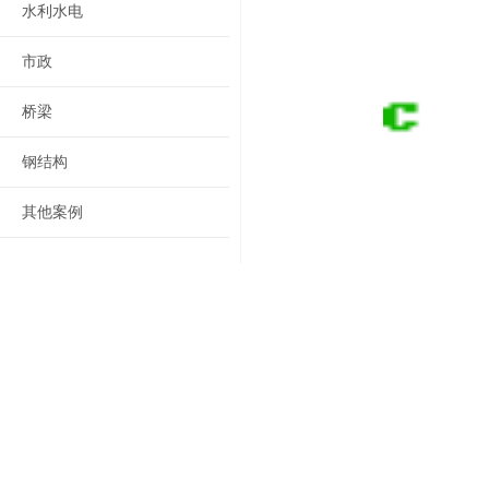
水利水电
市政
桥梁
钢结构
其他案例