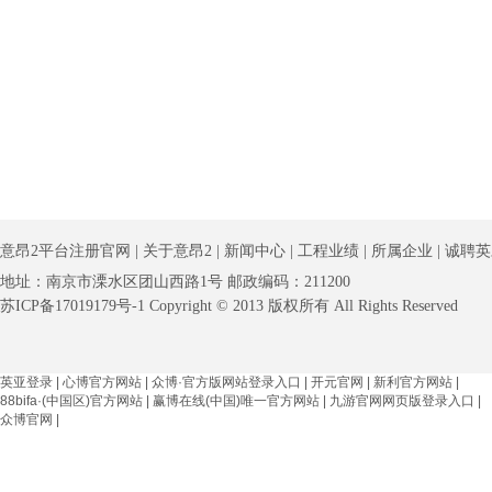
意昂2平台注册官网
|
关于意昂2
|
新闻中心
|
工程业绩
|
所属企业
|
诚聘英
地址：南京市溧水区团山西路1号 邮政编码：211200
苏ICP备17019179号-1 Copyright © 2013 版权所有 All Rights Reserved
英亚登录
|
心博官方网站
|
众博·官方版网站登录入口
|
开元官网
|
新利官方网站
|
88bifa·(中国区)官方网站
|
赢博在线(中国)唯一官方网站
|
九游官网网页版登录入口
|
众博官网
|