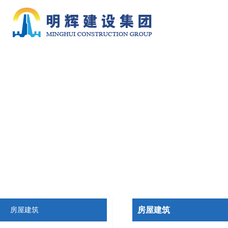
房屋建筑
房屋建筑