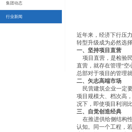
集团动态
行业新闻
近年来，经济下行压
转型升级成为必然选
一、坚持项目直营
项目直营，是检验民
直营，就存在管理“空
总部对于项目的管理就
二、矢志高端市场
民营建筑企业一定要
项目规模大、档次高
况下，即使项目利润
三、自觉创造经典
在推进供给侧结构性
认知。同一个工程，