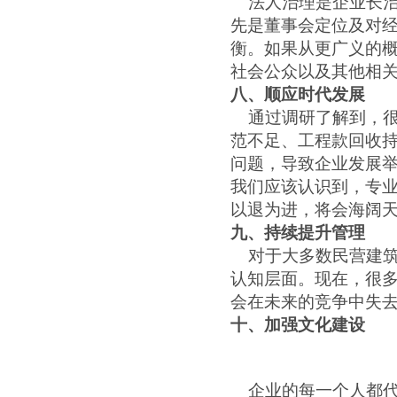
法人治理是企业长治
先是董事会定位及对
衡。如果从更广义的
社会公众以及其他相
八、顺应时代发展
通过调研了解到，很
范不足、工程款回收持
问题，导致企业发展
我们应该认识到，专
以退为进，将会海阔
九、持续提升管理
对于大多数民营建筑
认知层面。现在，很多
会在未来的竞争中失
十、加强文化建设
企业的每一个人都代