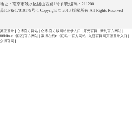
地址：南京市溧水区团山西路1号 邮政编码：211200
苏ICP备17019179号-1 Copyright © 2013 版权所有 All Rights Reserved
英亚登录
|
心博官方网站
|
众博·官方版网站登录入口
|
开元官网
|
新利官方网站
|
88bifa·(中国区)官方网站
|
赢博在线(中国)唯一官方网站
|
九游官网网页版登录入口
|
众博官网
|