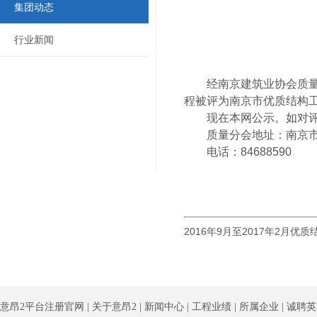
集团动态
行业新闻
经南京建筑业协会质量分会
程被评为南京市优质结构
现在本网公示。如对评审
质量分会地址：南京市苜
电话：84688590 84
2016年9月至2017年2月优
意昂2平台注册官网
|
关于意昂2
|
新闻中心
|
工程业绩
|
所属企业
|
诚聘英