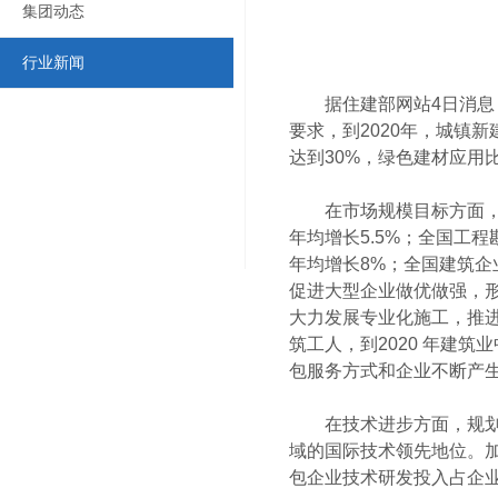
集团动态
行业新闻
据住建部网站4日消息，
要求，到2020年，城镇
达到30%，绿色建材应用
在市场规模目标方面，规
年均增长5.5%；全国工
年均增长8%；全国建筑
促进大型企业做优做强，
大力发展专业化施工，推
筑工人，到2020 年建筑
包服务方式和企业不断产
在技术进步方面，规划提
域的国际技术领先地位。加
包企业技术研发投入占企业