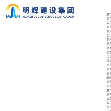
意
关
集
企
领
员
意
慈
资
公
组
发
企
质
发
战
远
集
意
新
最
集
行