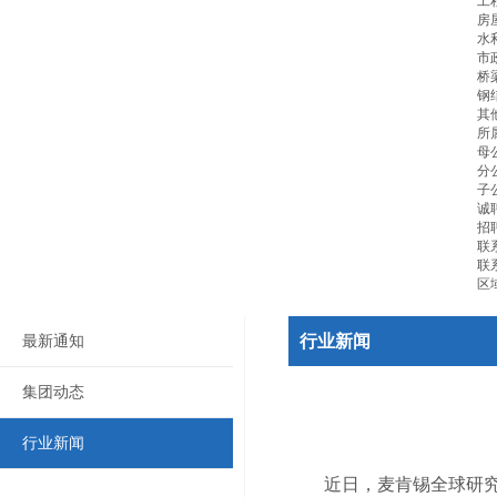
工
房
水
市
桥
钢
其
所
母
分
子
诚
招
联
联
区
行业新闻
最新通知
集团动态
行业新闻
近日，麦肯锡全球研究院发布文章《