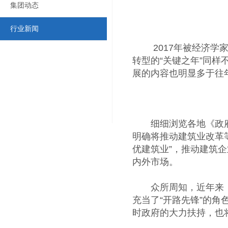
集团动态
行业新闻
2017年被经济学家
转型的“关键之年”同样
展的内容也明显多于往
细细浏览各地《政府工
明确将推动建筑业改革
优建筑业”，推动建筑
内外市场。
众所周知，近年来，江
充当了“开路先锋”的
时政府的大力扶持，也