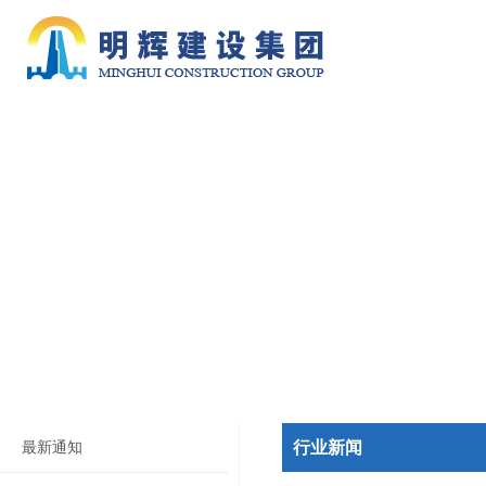
行业新闻
最新通知