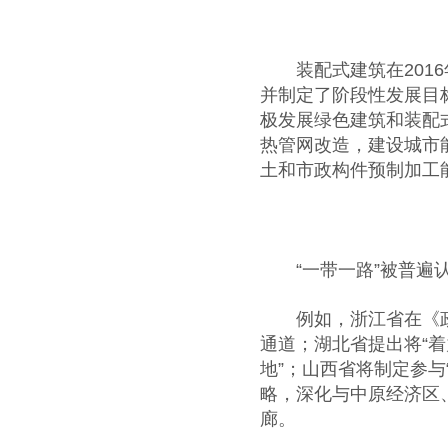
装配式建筑在2016
并制定了阶段性发展目
极发展绿色建筑和装配
热管网改造，建设城市
土和市政构件预制加工
“一带一路”被普遍认
例如，浙江省在《政府
通道；湖北省提出将“
地”；山西省将制定参与
略，深化与中原经济区
廊。