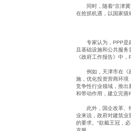
同时，随着“京津冀协
在抢抓机遇，以国家级
专家认为，PPP是政
且基础设施和公共服务
《政府工作报告》中，P
例如，天津市在《政府
施，优化投资营商环境
竞争性行业领域，推出
和带动作用，建立完善
此外，国企改革、特色
业来说，政府对建筑业
的要求。“欲戴王冠，
克服。