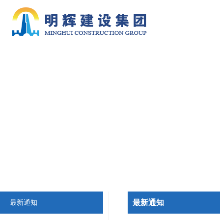
最新通知
最新通知