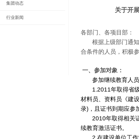
集团动态
关于开展
行业新闻
各部门、各项目部：
根据上级部门通
合条件的人员，积极
一、参加对象：
参加继续教育人
1.2011
年取得省
材料员、资料员《建
录
)
，且证书到期应参
2010
年取得相关
续教育激活证书。
2.
在建设单位工作