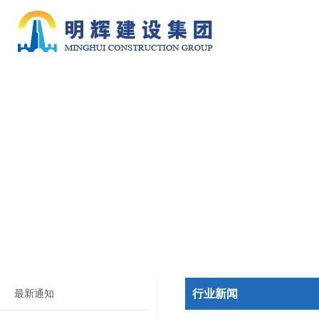
行业新闻
最新通知