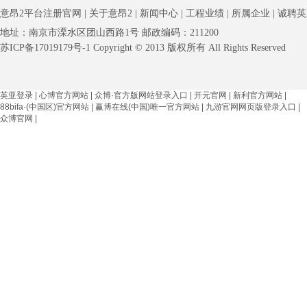
意昂2平台注册官网
|
关于意昂2
|
新闻中心
|
工程业绩
|
所属企业
|
诚聘英
地址：南京市溧水区团山西路1号 邮政编码：211200
苏ICP备17019179号-1 Copyright © 2013 版权所有 All Rights Reserved
英亚登录
|
心博官方网站
|
众博·官方版网站登录入口
|
开元官网
|
新利官方网站
|
88bifa·(中国区)官方网站
|
赢博在线(中国)唯一官方网站
|
九游官网网页版登录入口
|
众博官网
|