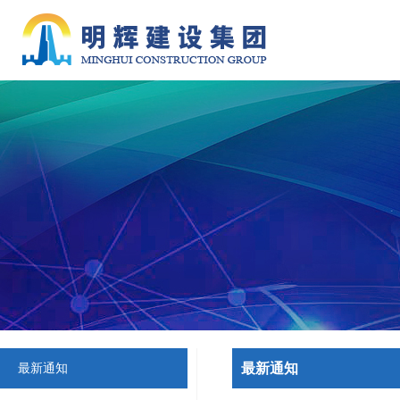
最新通知
最新通知