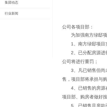
集团动态
行业新闻
公司各项目部：
为加强南方绿邸
1
、南方绿邸项目
2
、已分配房源进
公司将进行重罚；
3
、凡已销售但尚
售，项目部将承担与
4
、已销售的房源
项目部、购房者做好
5
、已销售且房款