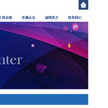
工程业绩
所属企业
诚聘英才
联系我们