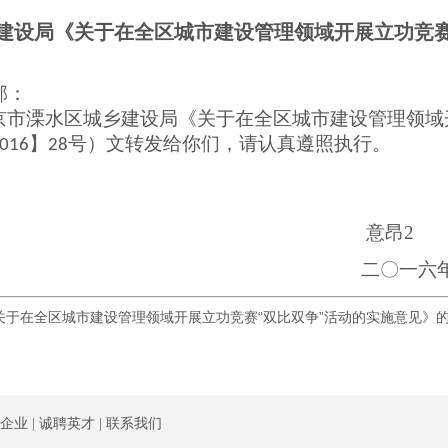
建设局《关于在全区城市建设管理领域开展立功竞赛
部：
京市溧水区城乡建设局《关于在全区城市建设管理领域
】
号）文转发给你们，请认真遵照执行。
016
28
意昂2
二〇一六年
关于在全区城市建设管理领域开展立功竞赛“双比双争”活动的实施意见》
企业
|
诚聘英才
|
联系我们