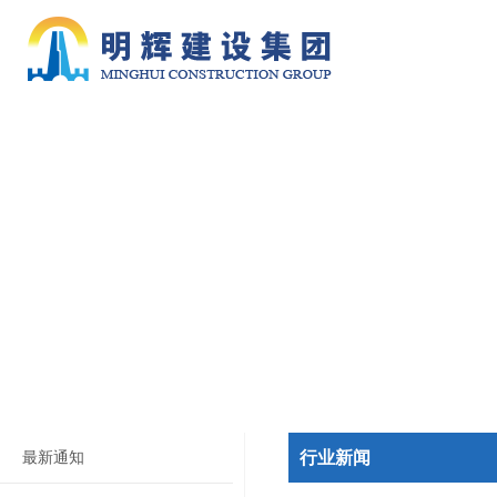
行业新闻
最新通知