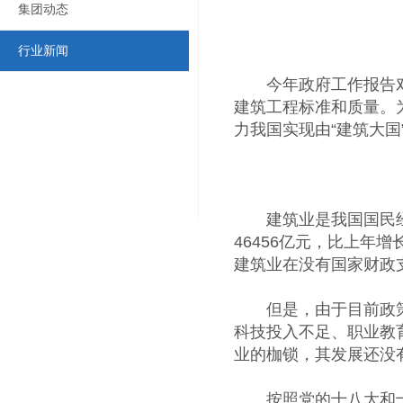
集团动态
行业新闻
今年政府工作报告对建
建筑工程标准和质量。
力我国实现由“建筑大国
建筑业是我国国民经济的
46456亿元，比上年增
建筑业在没有国家财政
但是，由于目前政策制
科技投入不足、职业教
业的枷锁，其发展还没
按照党的十八大和十八