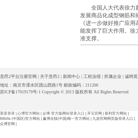
全国人大代表徐力群表
发展商品化成型钢筋和
《进一步做好推广应用
能发挥了巨大作用。徐
准支撑。
意昂2平台注册官网
|
关于意昂2
|
新闻中心
|
工程业绩
|
所属企业
|
诚聘英
地址：南京市溧水区团山西路1号 邮政编码：211200
苏ICP备17019179号-1 Copyright © 2013 版权所有 All Rights Reserved
英亚登录
|
心博官方网站
|
众博·官方版网站登录入口
|
开元官网
|
新利官方网站
|
88bifa·(中国区)官方网站
|
赢博在线(中国)唯一官方网站
|
九游官网网页版登录入口
|
众博官网
|