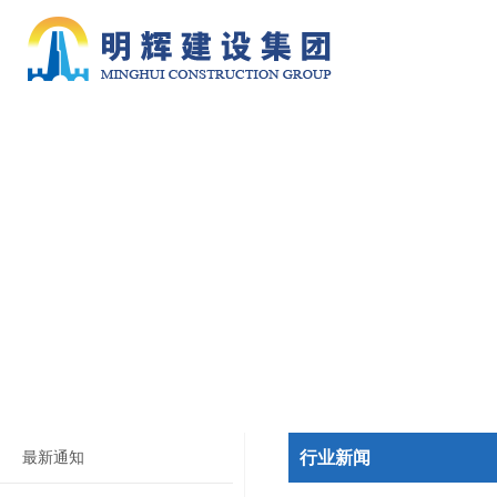
行业新闻
最新通知