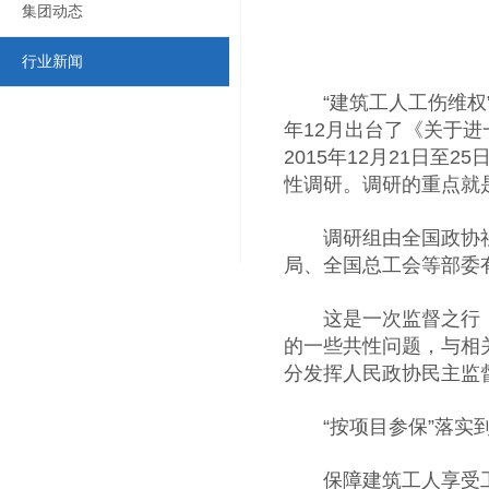
集团动态
行业新闻
“建筑工人工伤维权”是
年12月出台了《关于进一
2015年12月21日
性调研。调研的重点就是
调研组由全国政协社法
局、全国总工会等部委
这是一次监督之行，也
的一些共性问题，与相
分发挥人民政协民主监
“按项目参保”落实到
保障建筑工人享受工伤