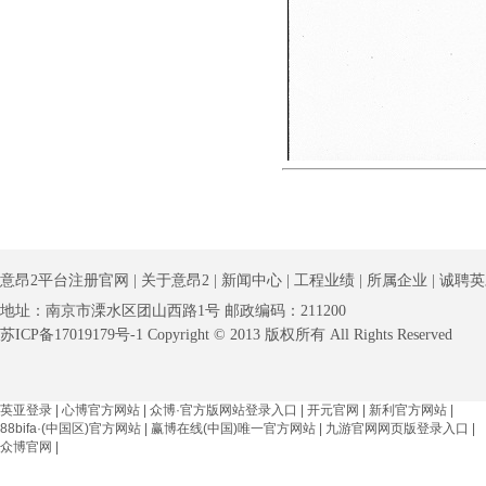
意昂2平台注册官网
|
关于意昂2
|
新闻中心
|
工程业绩
|
所属企业
|
诚聘英
地址：南京市溧水区团山西路1号 邮政编码：211200
苏ICP备17019179号-1 Copyright © 2013 版权所有 All Rights Reserved
英亚登录
|
心博官方网站
|
众博·官方版网站登录入口
|
开元官网
|
新利官方网站
|
88bifa·(中国区)官方网站
|
赢博在线(中国)唯一官方网站
|
九游官网网页版登录入口
|
众博官网
|