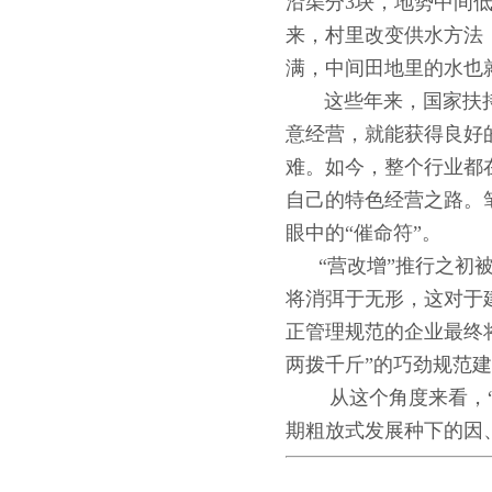
沿渠分
3
块，地势中间
来，村里改变供水方法
满，中间田地里的水也
这些年来，国家扶
意经营，就能获得良好
难。如今，整个行业都
自己的特色经营之路。
眼中的
“
催命符
”
。
“
营改增
”
推行之初
将消弭于无形，这对于
正管理规范的企业最终
两拨千斤
”
的巧劲规范建
从这个角度来看，
期粗放式发展种下的因