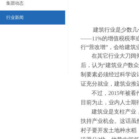
集团动态
行业新闻
建筑行业是少数几个
——11%
的增值税税率
行
“
营改增
”
，会给建筑
在其它行业大刀阔
后，认为
“
建筑业户数众
制要素必须经过科学设
证充分就业，建筑业推
不过，
2015
年被看
目前为止，业内人士期
建筑业是支柱产业
扶持产业机会。这话虽
村子要开发土地种水稻