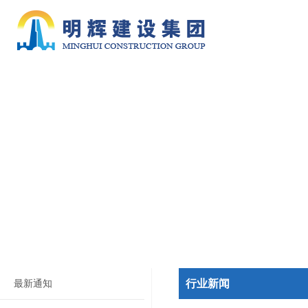
行业新闻
最新通知