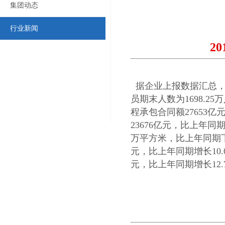
集团动态
行业新闻
2
据企业上报数据汇总，2
员期末人数为1698.2
程承包合同额27653亿
23676亿元，比上年同期
万平方米，比上年同期下降
元，比上年同期增长10.
元，
比上年同期增长12.