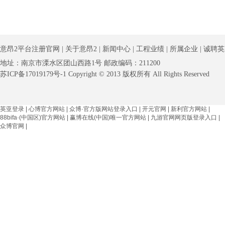
意昂2平台注册官网
|
关于意昂2
|
新闻中心
|
工程业绩
|
所属企业
|
诚聘英
地址：南京市溧水区团山西路1号 邮政编码：211200
苏ICP备17019179号-1 Copyright © 2013 版权所有 All Rights Reserved
英亚登录
|
心博官方网站
|
众博·官方版网站登录入口
|
开元官网
|
新利官方网站
|
88bifa·(中国区)官方网站
|
赢博在线(中国)唯一官方网站
|
九游官网网页版登录入口
|
众博官网
|