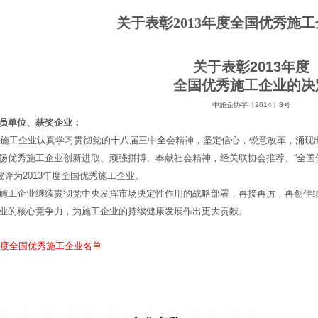
关于表彰2013年度全国优秀施
关于表彰2013年度
全国优秀施工企业的决
中施企协字〔2014〕8号
员单位、获奖企业：
施工企业认真学习贯彻党的十八届三中全会精神，坚定信心，锐意改革，涌现
扬优秀施工企业创新进取、顽强拼搏、奉献社会精神，经关联协会推荐、“全国
被评为2013年度全国优秀施工企业。
工企业继续贯彻党中央发挥市场决定性作用的战略部署，再接再厉，再创佳绩
业的核心竞争力，为施工企业的持续健康发展作出更大贡献。
3年度全国优秀施工企业名单