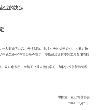
工企业的决定
定
出一大批诚信经营、开拓创新、业绩卓著的优秀企业。为表彰先
优秀施工企业”评审委员会审定，安徽蚌埠建筑安装工程集团有限
。同时也号召广大施工企业向他们学习，加快技术创新和管理
中国施工企业管理协会
2014年3月21日