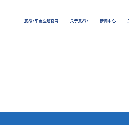
意昂2平台注册官网
关于意昂2
新闻中心