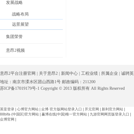
发展战略
战略布局
远景展望
集团荣誉
意昂2视频
意昂2平台注册官网
|
关于意昂2
|
新闻中心
|
工程业绩
|
所属企业
|
诚聘英
地址：南京市溧水区团山西路1号 邮政编码：211200
苏ICP备17019179号-1 Copyright © 2013 版权所有 All Rights Reserved
英亚登录
|
心博官方网站
|
众博·官方版网站登录入口
|
开元官网
|
新利官方网站
|
88bifa·(中国区)官方网站
|
赢博在线(中国)唯一官方网站
|
九游官网网页版登录入口
|
众博官网
|